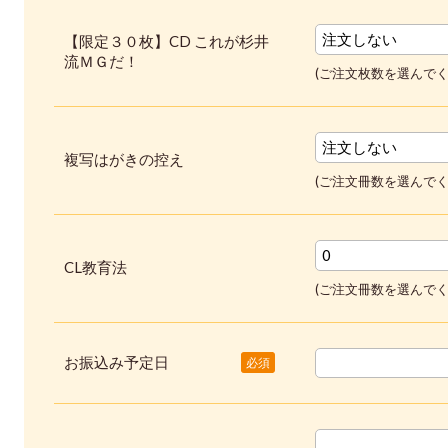
【限定３０枚】CD これが杉井
流ＭＧだ！
(ご注文枚数を選んでく
複写はがきの控え
(ご注文冊数を選んでく
CL教育法
(ご注文冊数を選んでく
お振込み予定日
必須