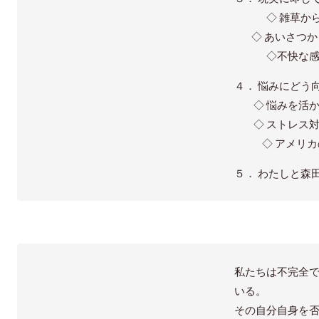
◇ 雑草から
◇ あいさつか
◇不快な感情
４． 悩みにどう
◇ 悩みを活か
◇ ストレス対
◇ アメリカ
５． わたしと森
私たちは不完全
いる。
その自分自身を