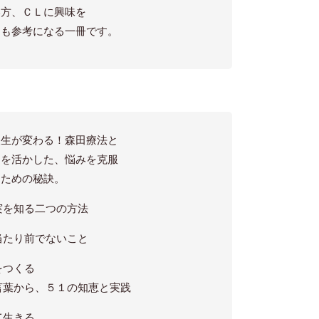
い方、ＣＬに興味を
にも参考になる一冊です。
人生が変わる！森田療法と
スを活かした、悩みを克服
るための秘訣。
実を知る二つの方法
当たり前でないこと
をつくる
から、５１の知恵と実践
て生きる