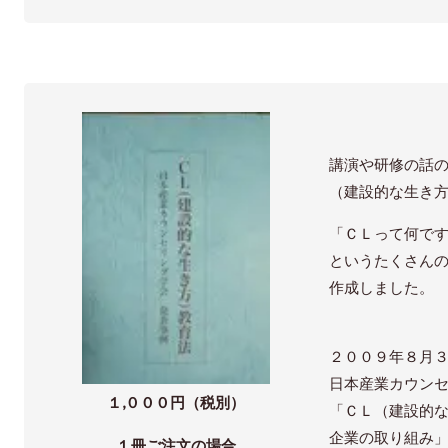
講演や研修の話
（建設的な生き
「ＣＬって何で
というたくさん
作成しました。
２００９年８月
日本産業カウン
１,０００円（税別）
「ＣＬ（建設的
企業の取り組み
１冊ご注文の場合