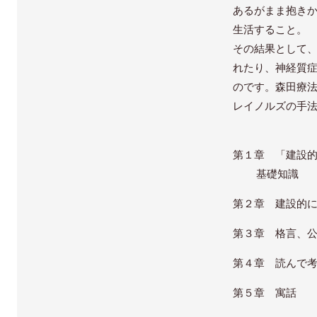
あるがまま抱き
生活すること。
その結果として
れたり、神経質
のです。森田療
レイノルズの手
第１章 「建設
基礎知識
第２章 建設的
第３章 格言、
第４章 読んで
第５章 寓話