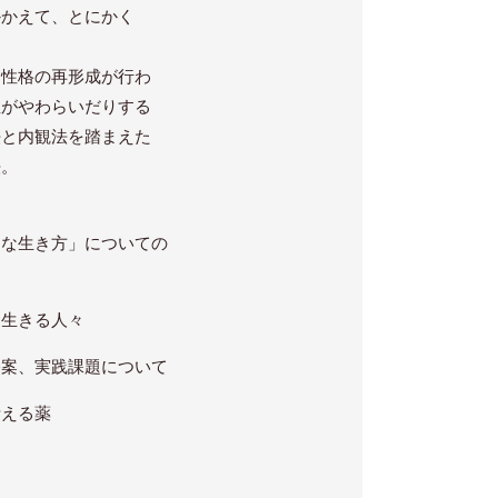
かかえて、とにかく
、性格の再形成が行わ
症がやわらいだりする
法と内観法を踏まえた
法。
的な生き方」についての
に生きる人々
公案、実践課題について
考える薬