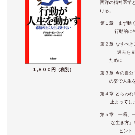
西洋の精神医学
ける。
第１章 まず動く
行動的に生
第２章 なすべき
過去を見つめ
ために
１,８００円（税別）
第３章 今の自分
の姿で人生を
第４章 とらわれ
止まってしま
第５章 一瞬、
な生き方」を
ヒント