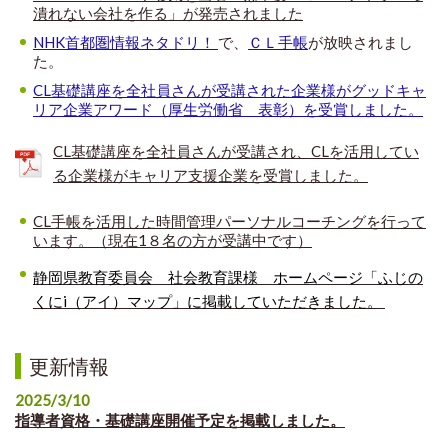
潰れない会社を作る」が発売されました
NHK首都圏情報ネタドリ！
で、
ＣＬ手帳
が放映されまし
た。
CL基礎講座を全社員さんが受講された企業様がグッドキャ
リア企業
アワード（厚生労働省 表彰）を受賞しました。
CL基礎講座を全社員さんが受講され、CLを活用してい
る企業様がキャリア支援企業を受賞しました。
CL手帳を活用した時間管理パーソナルコーチングを行って
います。（現在1８名の方が受講中です）
静岡県教育委員会 社会教育課様 ホームページ「ふじの
くにi（アイ）マップ」に掲載していただきました。
更新情報
2025/3/10
指導者資格・基礎講座開催予定を掲載しました。