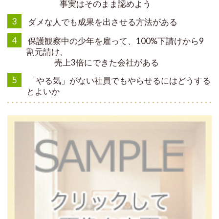
事実はそのまま認めよう
3
ダメな人でも成果を出させる方法がある
4
保護観察中の少年を雇って、100%下請けから9
割元請け、
売上3倍にできた会社がある
5
「やる気」がない社員でもやらせるにはどうする
とよいか